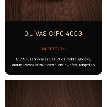
OLÍVÁS CIPÓ 400G
ÖSSZETEVŐK:
BL 55 búzafinomliszt, szűrt víz, zöld olajbogyó,
durum kovász búza, élesztő, antioxidáns, tengeri só