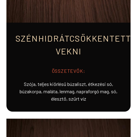
SZÉNHIDRÁTCSÖKKENTETT
VEKNI
ÖSSZETEVŐK:
Szója, teljes kiőrlésű búzaliszt, étkezési só,
búzakorpa, maláta, lenmag, napraforgó mag, só,
élesztő, szűrt víz