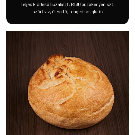
Teljes kiőrlésű búzaliszt, Bl 80 búzakenyérliszt,
szűrt víz, élesztő, tengeri só, glutin