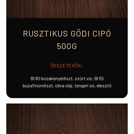
RUSZTIKUS GÖDI CIPÓ
500G
ÖSSZETEVŐK:
Bl 80 búzakenyérliszt, szűrt víz, Bl 55
búzafinomliszt, olíva olaj, tengeri só, élesztő