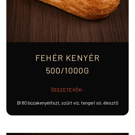
FEHÉR KENYÉR
500/1000G
ÖSSZETEVŐK:
Bl 80 búzakenyérliszt, szűrt víz, tengeri só, élesztő