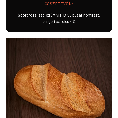
ÖSSZETEVŐK:
Sötét rozsliszt, szűrt víz, Bl 55 búzafinomliszt,
tengeri só, élesztő