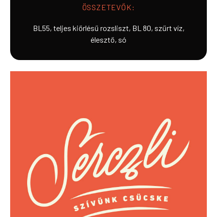
ÖSSZETEVŐK:
BL55, teljes kiőrlésű rozsliszt, BL 80, szűrt víz,
élesztő, só