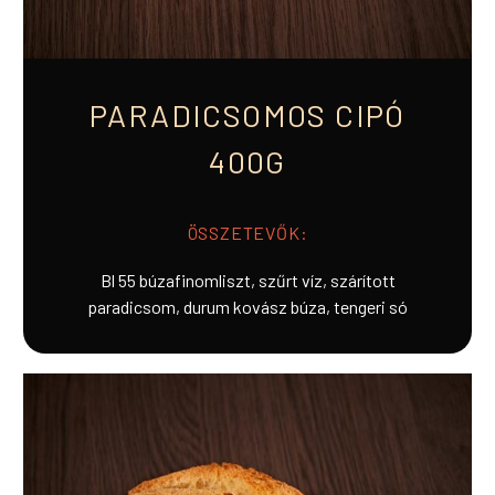
PARADICSOMOS CIPÓ
400G
ÖSSZETEVŐK:
Bl 55 búzafinomliszt, szűrt víz, szárított
paradicsom, durum kovász búza, tengeri só