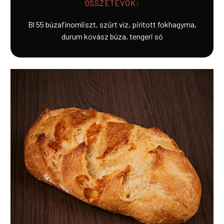
ÖSSZETEVŐK:
Bl 55 búzafinomliszt, szűrt víz, pirított fokhagyma,
durum kovász búza, tengeri só