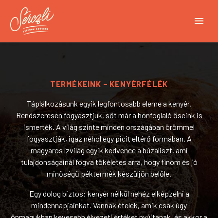
TERMÉKEINK – KENYÉRFÉLÉK
Táplálkozásunk egyik legfontosabb eleme a kenyér.
Rendszeresen fogyasztjuk, sőt már a honfoglaló őseink is
ismerték. A világ szinte minden országában örömmel
fogyasztják, igaz néhol egy picit eltérő formában. A
magyaros ízvilág egyik kedvence a búzaliszt, ami
tulajdonságainál fogva tökéletes arra, hogy finom és jó
minőségű péktermék készüljön belőle.
Egy dolog biztos: kenyér nélkül nehéz elképzelni a
mindennapjainkat. Vannak ételek, amik csak úgy
önmagukban kevesebb élvezeti értéket nyújtanak, és akkor a