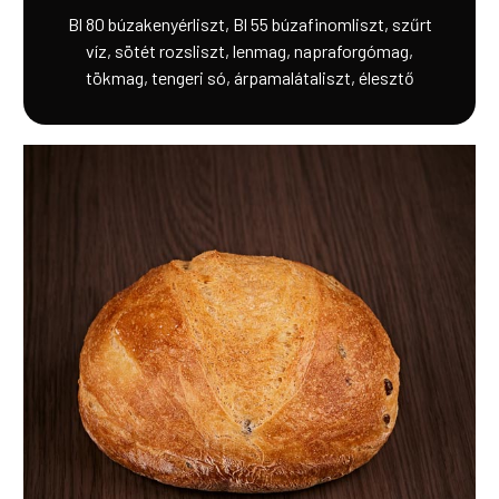
Bl 80 búzakenyérliszt, Bl 55 búzafinomliszt, szűrt
víz, sötét rozsliszt, lenmag, napraforgómag,
tökmag, tengeri só, árpamalátaliszt, élesztő