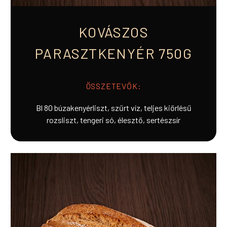
KOVÁSZOS
PARASZTKENYÉR 750G
ÖSSZETEVŐK:
Bl 80 búzakenyérliszt, szűrt víz, teljes kiőrlésű
rozsliszt, tengeri só, élesztő, sertészsír