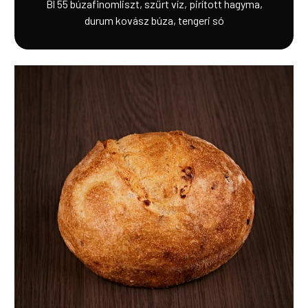
Bl 55 búzafinomliszt, szűrt víz, pirított hagyma,
durum kovász búza, tengeri só