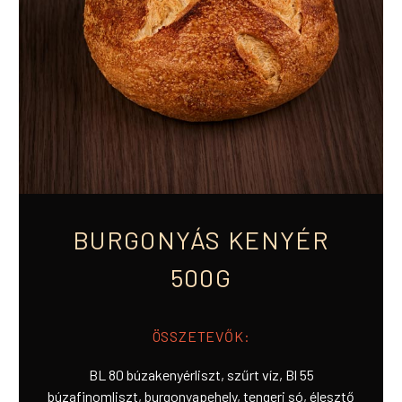
BURGONYÁS KENYÉR
500G
ÖSSZETEVŐK:
BL 80 búzakenyérliszt, szűrt víz, Bl 55
búzafinomliszt, burgonyapehely, tengeri só, élesztő