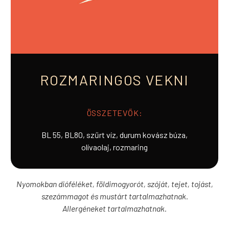
ROZMARINGOS VEKNI
ÖSSZETEVŐK:
BL 55, BL80, szűrt víz, durum kovász búza,
olívaolaj, rozmaring
Nyomokban dióféléket, földimogyorót, szóját, tejet, tojást,
szezámmagot és mustárt tartalmazhatnak.
Allergéneket tartalmazhatnak.