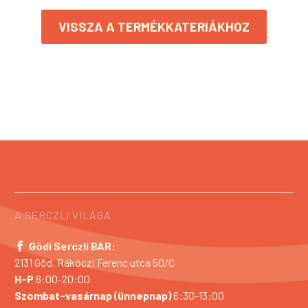
VISSZA A TERMÉKKATERIÁKHOZ
A SERCZLI VILÁGA
Gödi Serczli BAR:
2131 Göd, Rákóczi Ferenc utca 50/C
H-P
6:00-20:00
Szombat-vasárnap (ünnepnap)
6:30-13:00