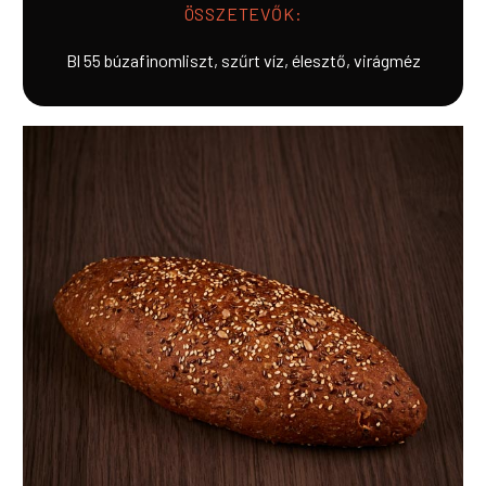
ÖSSZETEVŐK:
Bl 55 búzafinomliszt, szűrt víz, élesztő, virágméz