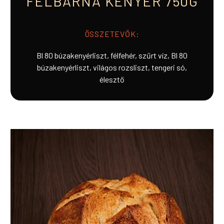
FÉLBARNA KENYÉR 750G
ÖSSZETEVŐK:
Bl 80 búzakenyérliszt, félfehér, szűrt víz, Bl 80
búzakenyérliszt, világos rozsliszt, tengeri só,
élesztő