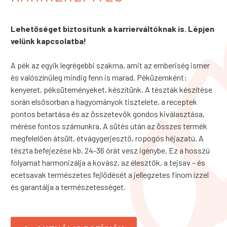
Lehetőséget biztosítunk a karrierváltóknak is. Lépjen
velünk kapcsolatba!
A pék az egyik legrégebbi szakma, amit az emberiség ismer
és valószínűleg mindig fenn is marad. Péküzemként:
kenyeret, péksüteményeket, készítünk. A tészták készítése
során elsősorban a hagyományok tisztelete, a receptek
pontos betartása és az összetevők gondos kiválasztása,
mérése fontos számunkra. A sütés után az összes termék
megfelelően átsült, étvágygerjesztő, ropogós héjazatú. A
tészta befejezése kb. 24-36 órát vesz igénybe. Ez a hosszú
folyamat harmonizálja a kovász, az élesztők, a tejsav – és
ecetsavak természetes fejlődését a jellegzetes finom ízzel
és garantálja a természetességet.